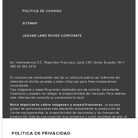
POLÍTICA DE COOKIES
SITEMAP
JAGUAR LAND ROVER CORPORATE
Av. Interoceánica C.C. Paseo San Francisco, Local L101, Quito, Ecuador, Tel +
593 02 392 2372
El consumo de combustible real de un vehículo podría ser diferente del
obtenido en dichas pruebas y estas cifras son para fines comparativos
únicamente.
*Las imágenes y especificaciones mostradas son de carácter meramente
ilustrativo y pueden no reflejar la disponibilidad del mercado. Para obtener
más información consulte su concesionario local.
Nota importante sobre imágenes y especificaciones.
La escasez
global de semiconductores está afectando actualmente la producción de
ciertos equipamientos, la disponibilidad de opcionales y los tiempos de
producción. Esta es una situación muy dinámica y como resultado de ella, el
uso de fotografías en este sitio web puede no reflejar completamente las
especificaciones disponibles de equipamientos, opcionales, versiones y
colores. Recomendamos que los clientes se pongan en contacto con el
POLÍTICA DE PRIVACIDAD
distribuidor de su preferencia, quien podrá dar a conocer las restricciones
actuales de nuestros vehículos y que no realicen un pedido basándose