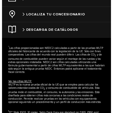
LOCALIZA TU CONCESIONARIO
DESCARGA DE CATÁLOGOS
†
Las cifras proporcionadas son NEDC2 calculadas a partir de las pruebas WLTP
oficiales del fabricante de acuerdo con la legislación de la UE. Sólo con fines
comparativos. Las cifras del mundo real pueden diferir. Las cifras de CO
y de
2
consumo de combustible pueden variar según el montaje de las ruedas y los
extras opcionales instalados. NEDC2 son cifras calculadas utilizando una
fórmula gubernamental a partir de cifras WLTP equivalentes a las que habrían
sido según la antigua prueba NEDC. Entonces podrá aplicarse el tratamiento
fiscal correcto.
Ver las cifras WLTP.
WLTP es la nueva prueba oficial de la UE que se emplea para calcular los
valores estandarizados de CO
y consumo de combustible de vehículos. Esta
2
prueba mide el combustible, el consumo, la autonomía y las emisiones. Está
diseñada para obtener cifras más cercanas a las condiciones reales de
conducción. Permite realizar pruebas en los vehículos con equipamiento
opcional siguiendo un procedimiento y un perfil de conducción más estrictos.
1
17" Style 1005, 10 spoke, Satin Dark Grey are standard on D165, P160 and