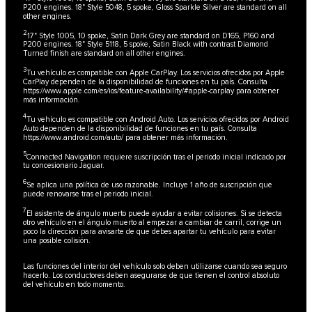
P200 engines. 18" Style 5048, 5 spoke, Gloss Sparkle Silver are standard on all
other engines.
2
17" Style 1005, 10 spoke, Satin Dark Grey are standard on D165, P160 and
P200 engines. 18" Style 5118, 5 spoke, Satin Black with contrast Diamond
Turned finish are standard on all other engines.
3
Tu vehículo es compatible con Apple CarPlay. Los servicios ofrecidos por Apple
CarPlay dependen de la disponibilidad de funciones en tu país. Consulta
https://www.apple.com/es/ios/feature-availability/#apple-carplay
para obtener
más información.
4
Tu vehículo es compatible con Android Auto. Los servicios ofrecidos por Android
Auto dependen de la disponibilidad de funciones en tu país. Consulta
https://www.android.com/auto/
para obtener más información.
5
Connected Navigation requiere suscripción tras el periodo inicial indicado por
tu concesionario Jaguar.
6
Se aplica una política de uso razonable. Incluye 1 año de suscripción que
puede renovarse tras el periodo inicial.
7
El asistente de ángulo muerto puede ayudar a evitar colisiones. Si se detecta
otro vehículo en el ángulo muerto al empezar a cambiar de carril, corrige un
poco la dirección para avisarte de que debes apartar tu vehículo para evitar
una posible colisión.
Las funciones del interior del vehículo solo deben utilizarse cuando sea seguro
hacerlo. Los conductores deben asegurarse de que tienen el control absoluto
del vehículo en todo momento.