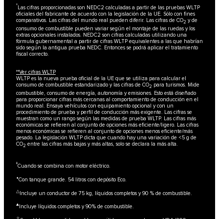
†
Las cifras proporcionadas son NEDC2 calculadas a partir de las pruebas WLTP
oficiales del fabricante de acuerdo con la legislación de la UE. Sólo con fines
comparativos. Las cifras del mundo real pueden diferir. Las cifras de CO
y de
2
consumo de combustible pueden variar según el montaje de las ruedas y los
extras opcionales instalados. NEDC2 son cifras calculadas utilizando una
fórmula gubernamental a partir de cifras WLTP equivalentes a las que habrían
sido según la antigua prueba NEDC. Entonces se podrá aplicar el tratamiento
fiscal correcto.
††Ver cifras WLTP
WLTP es la nueva prueba oficial de la UE que se utiliza para calcular el
consumo de combustible estandarizado y las cifras de CO
para turismos. Mide
2
combustible, consumo de energía, autonomía y emisiones. Esto está diseñado
para proporcionar cifras más cercanas al comportamiento de conducción en el
mundo real. Ensaya vehículos con equipamiento opcional y con un
procedimiento de prueba y perfil de conducción más exigente. Las cifras se
muestran como un rango según las medidas de prueba WLTP. Las cifras más
económicas se refieren al conjunto de opciones más eficiente/ligero. Las cifras
menos económicas se refieren al conjunto de opciones menos eficiente/más
pesado. La legislación WLTP dicta que cuando hay una variación de <5 g de
CO
entre las cifras más bajas y más altas, solo se declara la más alta.
2
‡
Cuando se combina con motor eléctrico.
⬧
Con tanque grande. 54 litros con depósito Eco.
△
Incluye un conductor de 75 kg, líquidos completos y 90 % de combustible.
▲
Incluye líquidos completos y 90% de combustible.
✧