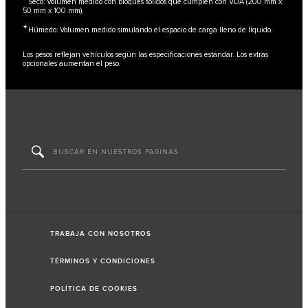
Seco: Volumen medido con bloques sólidos que cumplen con VDA (200 mm x
50 mm x 100 mm).
✦
Húmedo: Volumen medido simulando el espacio de carga lleno de líquido.
Los pesos reflejan vehículos según las especificaciones estándar. Los extras
opcionales aumentan el peso.
TRABAJA CON NOSOTROS
TÉRMINOS Y CONDICIONES
POLÍTICA DE COOKIES