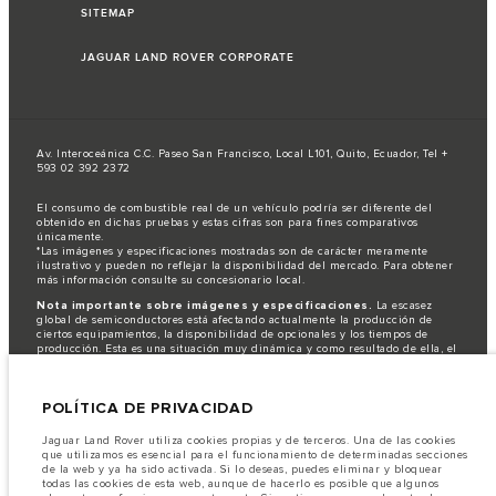
SITEMAP
JAGUAR LAND ROVER CORPORATE
Av. Interoceánica C.C. Paseo San Francisco, Local L101, Quito, Ecuador, Tel +
593 02 392 2372
El consumo de combustible real de un vehículo podría ser diferente del
obtenido en dichas pruebas y estas cifras son para fines comparativos
únicamente.
*Las imágenes y especificaciones mostradas son de carácter meramente
ilustrativo y pueden no reflejar la disponibilidad del mercado. Para obtener
más información consulte su concesionario local.
Nota importante sobre imágenes y especificaciones.
La escasez
global de semiconductores está afectando actualmente la producción de
ciertos equipamientos, la disponibilidad de opcionales y los tiempos de
producción. Esta es una situación muy dinámica y como resultado de ella, el
uso de fotografías en este sitio web puede no reflejar completamente las
especificaciones disponibles de equipamientos, opcionales, versiones y
colores. Recomendamos que los clientes se pongan en contacto con el
POLÍTICA DE PRIVACIDAD
distribuidor de su preferencia, quien podrá dar a conocer las restricciones
actuales de nuestros vehículos y que no realicen un pedido basándose
únicamente en las especificaciones e imágenes mostradas en este sitio web.
Jaguar Land Rover utiliza cookies propias y de terceros. Una de las cookies
que utilizamos es esencial para el funcionamiento de determinadas secciones
Jaguar Land Rover Limited busca constantemente nuevas formas de mejorar
de la web y ya ha sido activada. Si lo deseas, puedes eliminar y bloquear
las especificaciones, el diseño y la producción de sus vehículos, piezas y
todas las cookies de esta web, aunque de hacerlo es posible que algunos
accesorios, por lo que se producen modificaciones de forma continua y sin