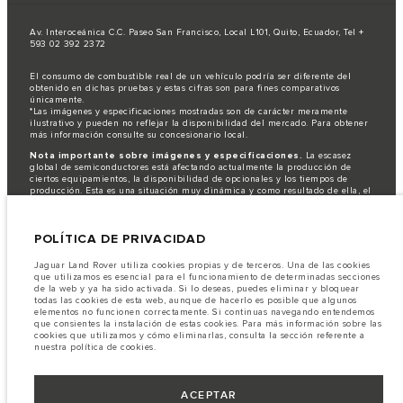
Av. Interoceánica C.C. Paseo San Francisco, Local L101, Quito, Ecuador, Tel +
593 02 392 2372
El consumo de combustible real de un vehículo podría ser diferente del
obtenido en dichas pruebas y estas cifras son para fines comparativos
únicamente.
*Las imágenes y especificaciones mostradas son de carácter meramente
ilustrativo y pueden no reflejar la disponibilidad del mercado. Para obtener
más información consulte su concesionario local.
Nota importante sobre imágenes y especificaciones.
La escasez
global de semiconductores está afectando actualmente la producción de
ciertos equipamientos, la disponibilidad de opcionales y los tiempos de
producción. Esta es una situación muy dinámica y como resultado de ella, el
uso de fotografías en este sitio web puede no reflejar completamente las
especificaciones disponibles de equipamientos, opcionales, versiones y
colores. Recomendamos que los clientes se pongan en contacto con el
POLÍTICA DE PRIVACIDAD
distribuidor de su preferencia, quien podrá dar a conocer las restricciones
actuales de nuestros vehículos y que no realicen un pedido basándose
únicamente en las especificaciones e imágenes mostradas en este sitio web.
Jaguar Land Rover utiliza cookies propias y de terceros. Una de las cookies
que utilizamos es esencial para el funcionamiento de determinadas secciones
Jaguar Land Rover Limited busca constantemente nuevas formas de mejorar
de la web y ya ha sido activada. Si lo deseas, puedes eliminar y bloquear
las especificaciones, el diseño y la producción de sus vehículos, piezas y
todas las cookies de esta web, aunque de hacerlo es posible que algunos
accesorios, por lo que se producen modificaciones de forma continua y sin
elementos no funcionen correctamente. Si continuas navegando entendemos
previo aviso. Según el modelo, algunas funciones serán opcionales o
que consientes la instalación de estas cookies. Para más información sobre las
vendrán incluidas de serie. La información, las especificaciones, los motores
cookies que utilizamos y cómo eliminarlas, consulta la sección referente a
y los colores que aparecen en esta página web se basan en las
nuestra política de cookies.
especificaciones europeas. Estos pueden variar en función del mercado y
pueden ser modificados sin previo aviso. Algunos vehículos se muestran con
equipamiento opcional y accesorios originales que pueden no estar
disponibles en todos los mercados. Ponte en contacto con tu concesionario
ACEPTAR
local para consultar disponibilidad y precios.