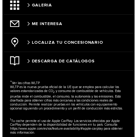
GALERIA
ME INTERESA
LOCALIZA TU CONCESIONARIO
DESCARGA DE CATÁLOGOS
††
Ver las cifras WLTP
WLTP es la nueva prueba oficial de la UE que se emplea para calcular los
valores estandarizados de CO
y consumo de combustible de vehículos. Esta
2
prueba mide el combustible, el consumo, la autonomía y las emisiones. Está
diseñada para obtener cifras más cercanas a las condiciones reales de
conducción. Permite realizar pruebas en los vehículos con equipamiento
opcional siguiendo un procedimiento y un perfil de conducción más estrictos.
1
Tu coche permite el uso de Apple CarPlay. Los servicios ofrecidos por Apple
CarPlay dependen de la disponibilidad de funciones en tu país. Consulta
https://www.apple.com/es/ios/feature-availability/#apple-carplay
para obtener
más información.