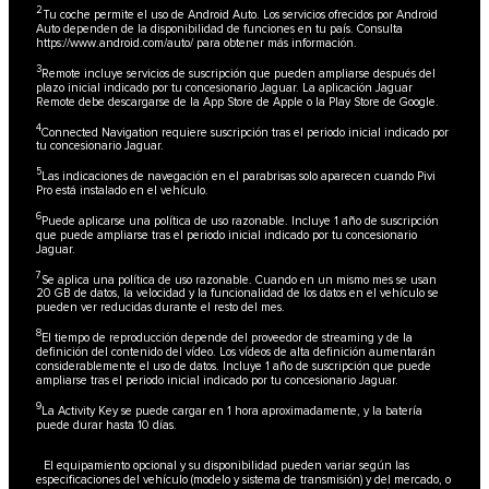
2
Tu coche permite el uso de Android Auto. Los servicios ofrecidos por Android
Auto dependen de la disponibilidad de funciones en tu país. Consulta
https://www.android.com/auto/
para obtener más información.
3
Remote incluye servicios de suscripción que pueden ampliarse después del
plazo inicial indicado por tu concesionario Jaguar. La aplicación Jaguar
Remote debe descargarse de la App Store de Apple o la Play Store de Google.
4
Connected Navigation requiere suscripción tras el periodo inicial indicado por
tu concesionario Jaguar.
5
Las indicaciones de navegación en el parabrisas solo aparecen cuando Pivi
Pro está instalado en el vehículo.
6
Puede aplicarse una política de uso razonable. Incluye 1 año de suscripción
que puede ampliarse tras el periodo inicial indicado por tu concesionario
Jaguar.
7
Se aplica una política de uso razonable. Cuando en un mismo mes se usan
20 GB de datos, la velocidad y la funcionalidad de los datos en el vehículo se
pueden ver reducidas durante el resto del mes.
8
El tiempo de reproducción depende del proveedor de streaming y de la
definición del contenido del vídeo. Los vídeos de alta definición aumentarán
considerablemente el uso de datos. Incluye 1 año de suscripción que puede
ampliarse tras el periodo inicial indicado por tu concesionario Jaguar.
9
La Activity Key se puede cargar en 1 hora aproximadamente, y la batería
puede durar hasta 10 días.
El equipamiento opcional y su disponibilidad pueden variar según las
especificaciones del vehículo (modelo y sistema de transmisión) y del mercado, o