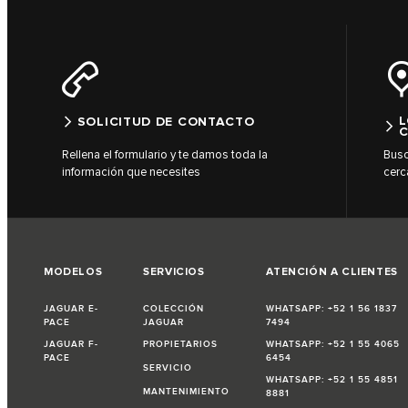
L
SOLICITUD DE CONTACTO
C
Rellena el formulario y te damos toda la
Busc
información que necesites
cerc
MODELOS
SERVICIOS
ATENCIÓN A CLIENTES
JAGUAR E-
COLECCIÓN
WHATSAPP: +52 1 56 1837
PACE
JAGUAR
7494
JAGUAR F-
PROPIETARIOS
WHATSAPP: +52 1 55 4065
PACE
6454
SERVICIO
WHATSAPP: +52 1 55 4851
MANTENIMIENTO
8881