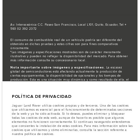
Av. Interoceánica C.C. Paseo San Francisco, Local L101, Quito, Ecuador, Tel +
593 02 392 2372
El consumo de combustible real de un vehículo podría ser diferente del
obtenido en dichas pruebas y estas cifras son para fines comparativos
únicamente.
*Las imágenes y especificaciones mostradas son de carácter meramente
ilustrativo y pueden no reflejar la disponibilidad del mercado. Para obtener
más información consulte su concesionario local.
Nota importante sobre imágenes y especificaciones.
La escasez
global de semiconductores está afectando actualmente la producción de
ciertos equipamientos, la disponibilidad de opcionales y los tiempos de
producción. Esta es una situación muy dinámica y como resultado de ella, el
uso de fotografías en este sitio web puede no reflejar completamente las
especificaciones disponibles de equipamientos, opcionales, versiones y
colores. Recomendamos que los clientes se pongan en contacto con el
POLÍTICA DE PRIVACIDAD
distribuidor de su preferencia, quien podrá dar a conocer las restricciones
actuales de nuestros vehículos y que no realicen un pedido basándose
únicamente en las especificaciones e imágenes mostradas en este sitio web.
Jaguar Land Rover utiliza cookies propias y de terceros. Una de las cookies
que utilizamos es esencial para el funcionamiento de determinadas secciones
Jaguar Land Rover Limited busca constantemente nuevas formas de mejorar
de la web y ya ha sido activada. Si lo deseas, puedes eliminar y bloquear
las especificaciones, el diseño y la producción de sus vehículos, piezas y
todas las cookies de esta web, aunque de hacerlo es posible que algunos
accesorios, por lo que se producen modificaciones de forma continua y sin
elementos no funcionen correctamente. Si continuas navegando entendemos
previo aviso. Según el modelo, algunas funciones serán opcionales o
que consientes la instalación de estas cookies. Para más información sobre las
vendrán incluidas de serie. La información, las especificaciones, los motores
cookies que utilizamos y cómo eliminarlas, consulta la sección referente a
y los colores que aparecen en esta página web se basan en las
nuestra política de cookies.
especificaciones europeas. Estos pueden variar en función del mercado y