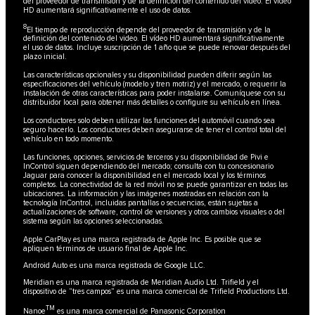
del proveedor de transmisión y de la definición del contenido del video. El vídeo
HD aumentará significativamente el uso de datos.
8
El tiempo de reproducción depende del proveedor de transmisión y de la
definición del contenido del video. El vídeo HD aumentará significativamente
el uso de datos. Incluye suscripción de 1 año que se puede renovar después del
plazo inicial.
Las características opcionales y su disponibilidad pueden diferir según las
especificaciones del vehículo (modelo y tren motriz) y el mercado, o requerir la
instalación de otras características para poder instalarse. Comuníquese con su
distribuidor local para obtener más detalles o configure su vehículo en línea.
Los conductores solo deben utilizar las funciones del automóvil cuando sea
seguro hacerlo. Los conductores deben asegurarse de tener el control total del
vehículo en todo momento.
Las funciones, opciones, servicios de terceros y su disponibilidad de Pivi e
InControl siguen dependiendo del mercado; consulta con tu concesionario
Jaguar para conocer la disponibilidad en el mercado local y los términos
completos. La conectividad de la red móvil no se puede garantizar en todas las
ubicaciones. La información y las imágenes mostradas en relación con la
tecnología InControl, incluidas pantallas o secuencias, están sujetas a
actualizaciones de software, control de versiones y otros cambios visuales o del
sistema según las opciones seleccionadas.
Apple CarPlay es una marca registrada de Apple Inc. Es posible que se
apliquen términos de usuario final de Apple Inc.
Android Auto es una marca registrada de Google LLC.
Meridian es una marca registrada de Meridian Audio Ltd. Trifield y el
dispositivo de “tres campos” es una marca comercial de Trifield Productions Ltd.
TM
Nanoe
es una marca comercial de Panasonic Corporation