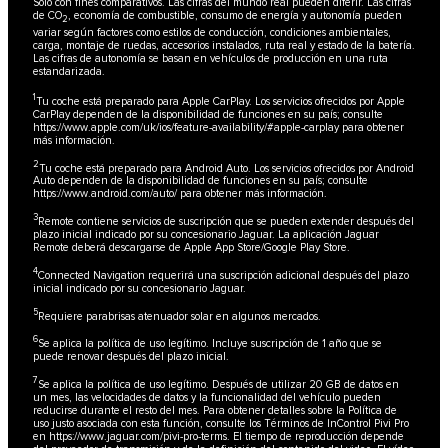
Sólo con fines comparativos. Las cifras del mundo real pueden diferir. Las cifras
de CO
, economía de combustible, consumo de energía y autonomía pueden
2
variar según factores como estilos de conducción, condiciones ambientales,
carga, montaje de ruedas, accesorios instalados, ruta real y estado de la batería.
Las cifras de autonomía se basan en vehículos de producción en una ruta
estandarizada.
1
Tu coche está preparado para Apple CarPlay. Los servicios ofrecidos por Apple
CarPlay dependen de la disponibilidad de funciones en su país; consulte
https://www.apple.com/uk/ios/feature-availability/#apple-carplay
para obtener
más información.
2
Tu coche está preparado para Android Auto. Los servicios ofrecidos por Android
Auto dependen de la disponibilidad de funciones en su país; consulte
https://www.android.com/auto/
para obtener más información.
3
Remote contiene servicios de suscripción que se pueden extender después del
plazo inicial indicado por su concesionario Jaguar. La aplicación Jaguar
Remote deberá descargarse de Apple App Store/Google Play Store.
4
Connected Navigation requerirá una suscripción adicional después del plazo
inicial indicado por su concesionario Jaguar.
5
Requiere parabrisas atenuador solar en algunos mercados.
6
Se aplica la política de uso legítimo. Incluye suscripción de 1 año que se
puede renovar después del plazo inicial.
7
Se aplica la política de uso legítimo. Después de utilizar 20 GB de datos en
un mes, las velocidades de datos y la funcionalidad del vehículo pueden
reducirse durante el resto del mes. Para obtener detalles sobre la Política de
uso justo asociada con esta función, consulte los Términos de InControl Pivi Pro
en
https://www.jaguar.com/pivi-pro-terms
. El tiempo de reproducción depende