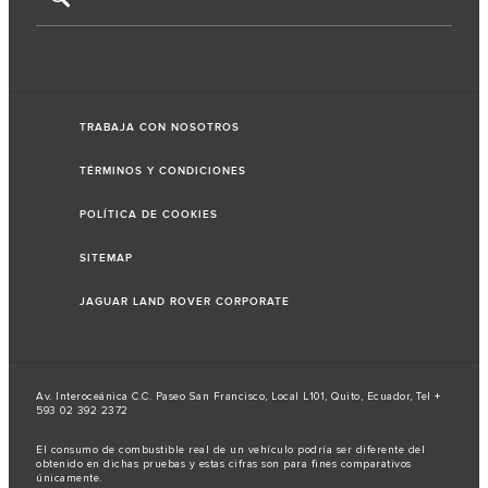
TRABAJA CON NOSOTROS
TÉRMINOS Y CONDICIONES
POLÍTICA DE COOKIES
SITEMAP
JAGUAR LAND ROVER CORPORATE
Av. Interoceánica C.C. Paseo San Francisco, Local L101, Quito, Ecuador, Tel +
593 02 392 2372
El consumo de combustible real de un vehículo podría ser diferente del
obtenido en dichas pruebas y estas cifras son para fines comparativos
únicamente.